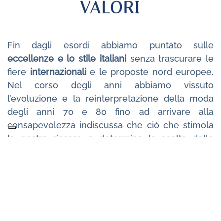
VALORI
Fin dagli esordi abbiamo puntato sulle
eccellenze e lo stile italiani
senza trascurare le
fiere
internazionali
e le proposte nord europee.
Nel corso degli anni abbiamo vissuto
l’evoluzione e la reinterpretazione della moda
degli anni 70 e 80 fino ad arrivare alla
consapevolezza indiscussa che ciò che stimola
la nostra ricerca e determina la scelta delle
collezioni è senza dubbio la
qualità dei tessuti
e
la
mano sartoriale e stilistica
del prodotto.