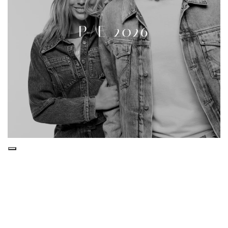
P/E 2026
TRENDSTOREBOLOGNA
Negozio d’abbigliamento, calzature e accessori Uomo e Donna
📍
Via A. Romagnoli 30 e 32, Bologna
☎️051 441468
💬3294908501
🛍️
Per acquistare scrivi in DM